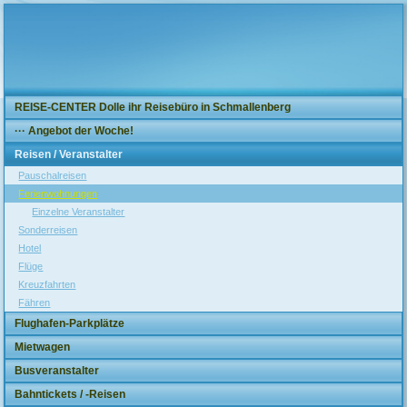
REISE-CENTER Dolle ihr Reisebüro in Schmallenberg
··· Angebot der Woche!
Reisen / Veranstalter
Pauschalreisen
Ferienwohnungen
Einzelne Veranstalter
Sonderreisen
Hotel
Flüge
Kreuzfahrten
Fähren
Flughafen-Parkplätze
Mietwagen
Busveranstalter
Bahntickets / -Reisen