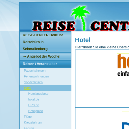
REISE-CENTER Dolle ihr
Hotel
Reisebüro in
Hier finden Sie eine kleine Übersic
Schmallenberg
··· Angebot der Woche!
Reisen / Veranstalter
Pauschalreisen
Ferienwohnungen
Sonderreisen
Hotel
Hotelangebote
hotel.de
HRS.de
Hotelguide
Flüge
Kreuzfahrten
Fähren